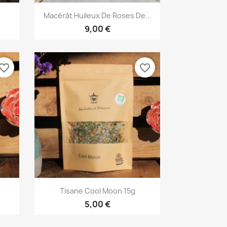
Aperçu rapide

Macérât Huileux De Roses De...
9,00 €
vorite_border
favorite_border
Aperçu rapide

Tisane Cool Moon 15g
5,00 €