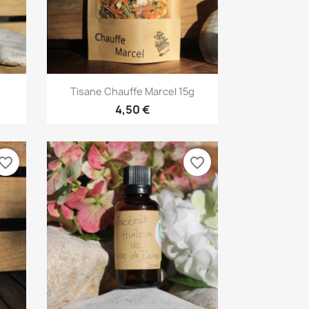
Aperçu rapide

.
Tisane Chauffe Marcel 15g
4,50 €
vorite_border
favorite_border