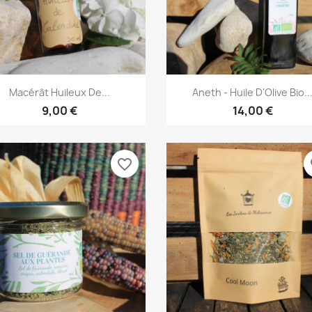
Aperçu rapide
Aperçu rapide


Macérât Huileux De...
Aneth - Huile D'Olive Bio..
9,00 €
14,00 €
favorite_border
fa