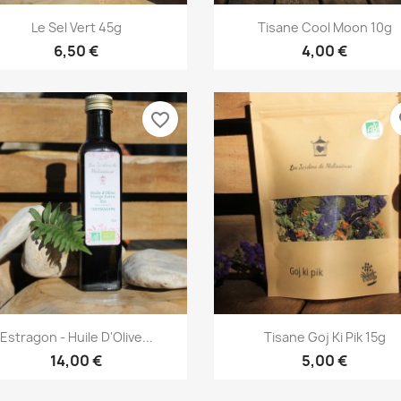
Aperçu rapide
Aperçu rapide


Le Sel Vert 45g
Tisane Cool Moon 10g
6,50 €
4,00 €
favorite_border
fa
Aperçu rapide
Aperçu rapide


Estragon - Huile D'Olive...
Tisane Goj Ki Pik 15g
14,00 €
5,00 €