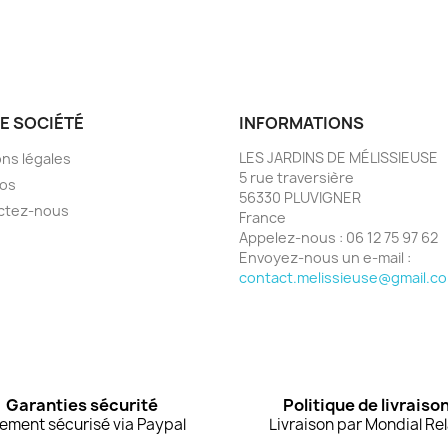
E SOCIÉTÉ
INFORMATIONS
LES JARDINS DE MÉLISSIEUSE
ns légales
5 rue traversière
pos
56330 PLUVIGNER
ctez-nous
France
Appelez-nous :
06 12 75 97 62
Envoyez-nous un e-mail :
contact.melissieuse@gmail.c
Garanties sécurité
Politique de livraiso
ement sécurisé via Paypal
Livraison par Mondial Re