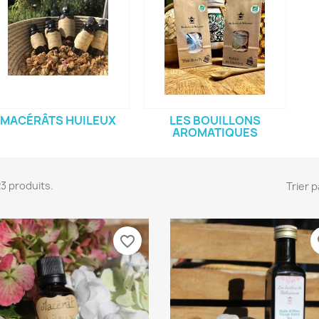
MACÉRÂTS HUILEUX
LES BOUILLONS
AROMATIQUES
 23 produits.
Trier p
favorite_border
fa