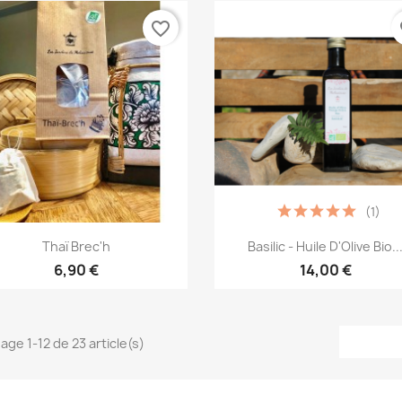
favorite_border
fa
(1)
Aperçu rapide
Aperçu rapide


Thaï Brec'h
Basilic - Huile D'Olive Bio..
6,90 €
14,00 €
hage 1-12 de 23 article(s)