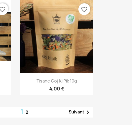
vorite_border
favorite_border
Aperçu rapide

.
Tisane Goj Ki Pik 10g
4,00 €
1

Suivant
2